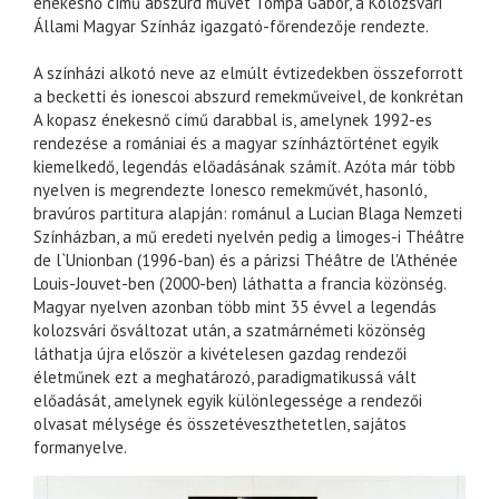
énekesnő című abszurd művét Tompa Gábor, a Kolozsvári
Állami Magyar Színház igazgató-főrendezője rendezte.
A színházi alkotó neve az elmúlt évtizedekben összeforrott
a becketti és ionescoi abszurd remekműveivel, de konkrétan
A kopasz énekesnő című darabbal is, amelynek 1992-es
rendezése a romániai és a magyar színháztörténet egyik
kiemelkedő, legendás előadásának számít. Azóta már több
nyelven is megrendezte Ionesco remekművét, hasonló,
bravúros partitura alapján: románul a Lucian Blaga Nemzeti
Színházban, a mű eredeti nyelvén pedig a limoges-i Théâtre
de l`Unionban (1996-ban) és a párizsi Théâtre de l'Athénée
Louis-Jouvet-ben (2000-ben) láthatta a francia közönség.
Magyar nyelven azonban több mint 35 évvel a legendás
kolozsvári ősváltozat után, a szatmárnémeti közönség
láthatja újra először a kivételesen gazdag rendezői
életműnek ezt a meghatározó, paradigmatikussá vált
előadását, amelynek egyik különlegessége a rendezői
olvasat mélysége és összetéveszthetetlen, sajátos
formanyelve.