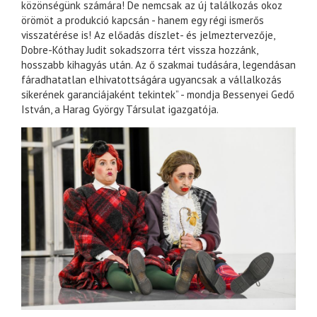
közönségünk számára! De nemcsak az új találkozás okoz
örömöt a produkció kapcsán - hanem egy régi ismerős
visszatérése is! Az előadás díszlet- és jelmeztervezője,
Dobre-Kóthay Judit sokadszorra tért vissza hozzánk,
hosszabb kihagyás után. Az ő szakmai tudására, legendásan
fáradhatatlan elhivatottságára ugyancsak a vállalkozás
sikerének garanciájaként tekintek” - mondja Bessenyei Gedő
István, a Harag György Társulat igazgatója.