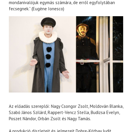
mondanivalójuk egymás számára, de erről egyfolytában
fecsegnek.” (Eugène Ionesco)
Az előadás szereplői: Nagy Csongor Zsolt, Moldován Blanka,
Szabó János Szilárd, Rappert-Vencz Stella, Budizsa Evelyn,
Poszet Nándor, Orbán Zsolt és Nagy Tamás.
A produkció díszleteit és jelmezeit Dobre-Kóthay Judit