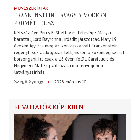
MŰVÉSZEK ÍRTÁK
FRANKENSTEIN – AVAGY A MODERN
PROMÉTHEUSZ
Kétszáz éve Percy B. Shelley és felesége, Mary a
baráttal, Lord Bayronnal írósdit játszottak. Mary 19
évesen így írta meg az ikonikussá vált Frankenstein
regényt. Sok átdolgozás lett, hiszen a közönség szeret
borzongani. Itt csak a 16 éven felül. Garai Judit és
Hegymegi Máté új változata ma lényegében
látványszínház.
2026. március 10.
Szegő György
BEMUTATÓK KÉPEKBEN