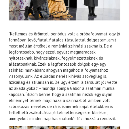
“Kellemes és örömteli periódus volt a próbafolyamat, egy jó
formában levő, fiatal, fiatalos társulattal dolgoztam, amit
most méltán értékel a romániai színházi szakma is. De a
legfontosabb, hogy ezzel együtt megmaradtak
nyitottaknak, kíváncsiaknak, fegyelmezetteknek és
alázatosaknak. Ezek a legfontosabb dolgok egy-egy
színházi munkában: ahogyan magához a folyamathoz
viszonyulunk. Az előadás nehéz kihívás szövegileg is,
fizikailag és stilárisan is. De úgy érzem, a társulat jól vette
az akadályokat” - mondja Tompa Gábor a szatmári munka
kapcsán. “Bízom benne, hogy a szatmári nézők egy olyan
élménnyel térnek majd haza a színházból, amiben volt
szórakozás, nevetés de rá is ismernek saját életükben is
fellelhető zsákutcákra, értelmetlenségekre, klisékre,
amelyeket minden nap használunk”- fűzi hozzá a rendező.