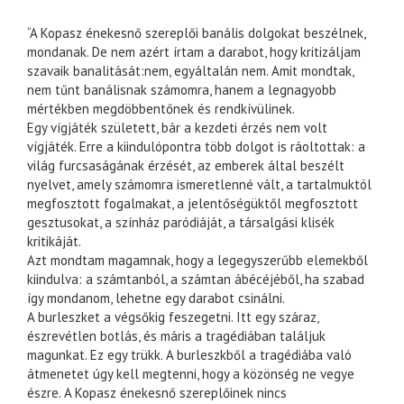
“A Kopasz énekesnő szereplői banális dolgokat beszélnek,
mondanak. De nem azért írtam a darabot, hogy kritizáljam
szavaik banalitását:nem, egyáltalán nem. Amit mondtak,
nem tűnt banálisnak számomra, hanem a legnagyobb
mértékben megdöbbentőnek és rendkívülinek.
Egy vígjáték született, bár a kezdeti érzés nem volt
vígjáték. Erre a kiindulópontra több dolgot is ráoltottak: a
világ furcsaságának érzését, az emberek által beszélt
nyelvet, amely számomra ismeretlenné vált, a tartalmuktól
megfosztott fogalmakat, a jelentőségüktől megfosztott
gesztusokat, a színház paródiáját, a társalgási klisék
kritikáját.
Azt mondtam magamnak, hogy a legegyszerűbb elemekből
kiindulva: a számtanból, a számtan ábécéjéből, ha szabad
így mondanom, lehetne egy darabot csinálni.
A burleszket a végsőkig feszegetni. Itt egy száraz,
észrevétlen botlás, és máris a tragédiában találjuk
magunkat. Ez egy trükk. A burleszkből a tragédiába való
átmenetet úgy kell megtenni, hogy a közönség ne vegye
észre. A Kopasz énekesnő szereplőinek nincs