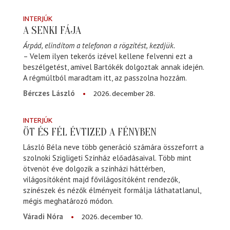
INTERJÚK
A SENKI FÁJA
Árpád, elindítom a telefonon a rögzítést, kezdjük.
– Velem ilyen tekerős izével kellene felvenni ezt a
beszélgetést, amivel Bartókék dolgoztak annak idején.
A régmúltból maradtam itt, az passzolna hozzám.
2026. december 28.
Bérczes László
INTERJÚK
ÖT ÉS FÉL ÉVTIZED A FÉNYBEN
László Béla neve több generáció számára összeforrt a
szolnoki Szigligeti Színház előadásaival. Több mint
ötvenöt éve dolgozik a színházi háttérben,
világosítóként majd fővilágosítóként rendezők,
színészek és nézők élményeit formálja láthatatlanul,
mégis meghatározó módon.
2026. december 10.
Váradi Nóra