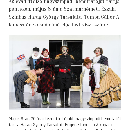
Az évad utolsó nagyszínpadi bemutatóját tartja
pénteken, május 8-án a Szatmárnémeti Északi
Színház Harag György Társulata: Tompa Gábor A
kopasz énekesnő című előadást viszi színre.
Május 8-án 20 órai kezdettel újabb nagyszínpadi bemutatót
tart a Harag György Társulat: Eugène Ionesco A kopasz