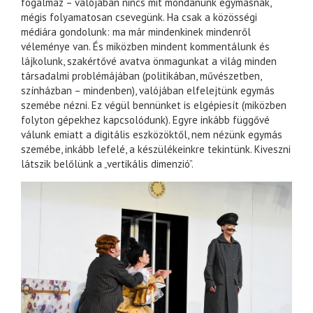
fogalmaz – valójában nincs mit mondanunk egymásnak,
mégis folyamatosan csevegünk. Ha csak a közösségi
médiára gondolunk: ma már mindenkinek mindenről
véleménye van. És miközben mindent kommentálunk és
lájkolunk, szakértővé avatva önmagunkat a világ minden
társadalmi problémájában (politikában, művészetben,
színházban – mindenben), valójában elfelejtünk egymás
szemébe nézni. Ez végül bennünket is elgépiesít (miközben
folyton gépekhez kapcsolódunk). Egyre inkább függővé
válunk emiatt a digitális eszközöktől, nem nézünk egymás
szemébe, inkább lefelé, a készülékeinkre tekintünk. Kiveszni
látszik belőlünk a „vertikális dimenzió”.