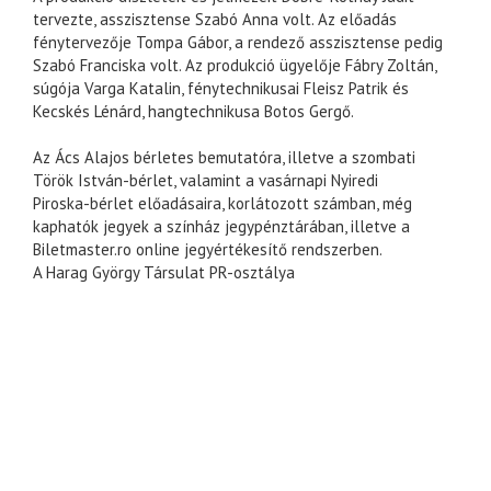
tervezte, asszisztense Szabó Anna volt. Az előadás
fénytervezője Tompa Gábor, a rendező asszisztense pedig
Szabó Franciska volt. Az produkció ügyelője Fábry Zoltán,
súgója Varga Katalin, fénytechnikusai Fleisz Patrik és
Kecskés Lénárd, hangtechnikusa Botos Gergő.
Az Ács Alajos bérletes bemutatóra, illetve a szombati
Török István-bérlet, valamint a vasárnapi Nyiredi
Piroska-bérlet előadásaira, korlátozott számban, még
kaphatók jegyek a színház jegypénztárában, illetve a
Biletmaster.ro online jegyértékesítő rendszerben.
A Harag György Társulat PR-osztálya