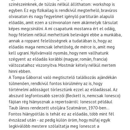
színészeinknek, de túlzás nélkül állíthatom: workshop is
egyben. Ez egy fizikailag is rendkívül megterhelő, bravúros
olvasaton és nagy fegyelmet igénylő partiturán alapuló
előadás, amit ezen a színvonalon nem akármelyik társulat
képes megcsinálni. A mi csapatunk mostanra ért el odáig,
hogy félelem nélkül merhettünk belevágni ebbe a munkába,
annak a roppant felelősségnek a tudatában is, hogy az
előadás maga nemcsak lehetőség, de mérce is, amit meg
kell ugrani. Nyilvánvaló nyomás, hogy nem vallhatunk
szégyent az előadás korábbi (magyar, román, francia)
változataihoz viszonyítva. Mostmár kétely nélkül mertem
hinni ebben.
A Tompa Gáborral való megtisztelő találkozás ajándékán
túlmenően, rendkívül fontos körülmény az is, hogy
történelmi adósságot törlesztünk ezzel az előadással. Az
abszurd legfontosabb szerzői (Beckett is, nemcsak Ionesco)
fájóan rég hiányoznak a repertoárról: Ionescot például
Taub János rendezett utoljára Szatmáron, 1970-ben…
Fontos hiánypótlás is tehát ez az előadás, több mint fél
évszázad után - az pedig külön öröm, hogy műfaj egyik
legkiválóbb mestere szólaltatja meg Ionescot a