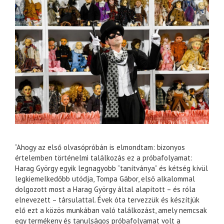
“Ahogy az első olvasópróbán is elmondtam: bizonyos
értelemben történelmi találkozás ez a próbafolyamat:
Harag György egyik legnagyobb “tanítványa” és kétség kívül
legkiemelkedőbb utódja, Tompa Gábor, első alkalommal
dolgozott most a Harag György által alapított – és róla
elnevezett – társulattal. Évek óta tervezzük és készítjük
elő ezt a közös munkában való találkozást, amely nemcsak
egy termékeny és tanulságos próbafolyamat volt a