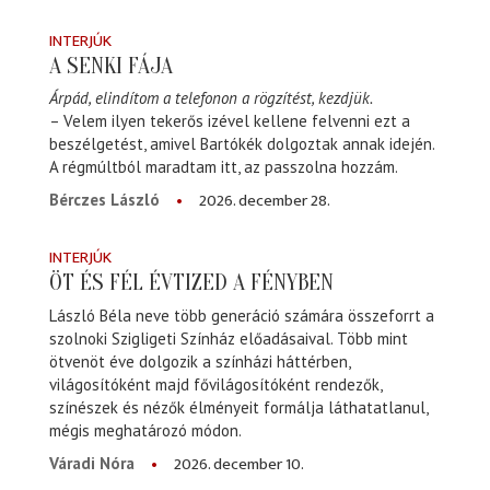
INTERJÚK
A SENKI FÁJA
Árpád, elindítom a telefonon a rögzítést, kezdjük.
– Velem ilyen tekerős izével kellene felvenni ezt a
beszélgetést, amivel Bartókék dolgoztak annak idején.
A régmúltból maradtam itt, az passzolna hozzám.
2026. december 28.
Bérczes László
INTERJÚK
ÖT ÉS FÉL ÉVTIZED A FÉNYBEN
László Béla neve több generáció számára összeforrt a
szolnoki Szigligeti Színház előadásaival. Több mint
ötvenöt éve dolgozik a színházi háttérben,
világosítóként majd fővilágosítóként rendezők,
színészek és nézők élményeit formálja láthatatlanul,
mégis meghatározó módon.
2026. december 10.
Váradi Nóra