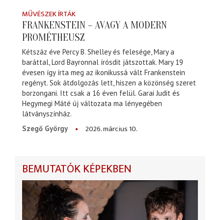
MŰVÉSZEK ÍRTÁK
FRANKENSTEIN – AVAGY A MODERN
PROMÉTHEUSZ
Kétszáz éve Percy B. Shelley és felesége, Mary a
baráttal, Lord Bayronnal írósdit játszottak. Mary 19
évesen így írta meg az ikonikussá vált Frankenstein
regényt. Sok átdolgozás lett, hiszen a közönség szeret
borzongani. Itt csak a 16 éven felül. Garai Judit és
Hegymegi Máté új változata ma lényegében
látványszínház.
2026. március 10.
Szegő György
BEMUTATÓK KÉPEKBEN