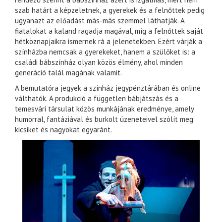
szab határt a képzeletnek, a gyerekek és a felnőttek pedig
ugyanazt az előadást más-más szemmel láthatják. A
fiatalokat a kaland ragadja magával, míg a felnőttek saját
hétköznapjaikra ismernek rá a jelenetekben. Ezért várják a
színházba nemcsak a gyerekeket, hanem a szülőket is: a
családi bábszínház olyan közös élmény, ahol minden
generáció talál magának valamit.
A bemutatóra jegyek a színház jegypénztárában és online
válthatók. A produkció a független bábjátszás és a
temesvári társulat közös munkájának eredménye, amely
humorral, fantáziával és burkolt üzeneteivel szólít meg
kicsiket és nagyokat egyaránt.