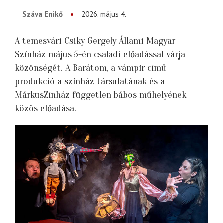
Száva Enikő
2026. május 4.
A temesvári Csiky Gergely Állami Magyar
Színház május 5-én családi előadással várja
közönségét. A Barátom, a vámpír című
produkció a színház társulatának és a
MárkusZínház független bábos műhelyének
közös előadása.