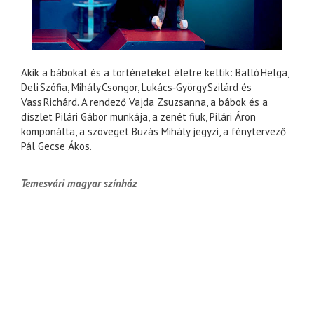
Akik a bábokat és a történeteket életre keltik: Balló Helga,
Deli Szófia, Mihály Csongor, Lukács‑György Szilárd és
Vass Richárd. A rendező Vajda Zsuzsanna, a bábok és a
díszlet Pilári Gábor munkája, a zenét fiuk, Pilári Áron
komponálta, a szöveget Buzás Mihály jegyzi, a fénytervező
Pál Gecse Ákos.
Temesvári magyar színház