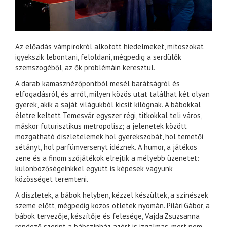
Az előadás vámpírokról alkotott hiedelmeket, mítoszokat
igyekszik lebontani, feloldani, mégpedig a serdülők
szemszögéből, az ők problémáin keresztül.
A darab kamasznézőpontból mesél barátságról és
elfogadásról, és arról, milyen közös utat találhat két olyan
gyerek, akik a saját világukból kicsit kilógnak. A bábokkal
életre keltett Temesvár egyszer régi, titkokkal teli város,
máskor futurisztikus metropolisz; a jelenetek között
mozgatható díszletelemek hol gyerekszobát, hol temetői
sétányt, hol parfümversenyt idéznek. A humor, a játékos
zene és a finom szójátékok elrejtik a mélyebb üzenetet:
különbözőségeinkkel együtt is képesek vagyunk
közösséget teremteni.
A díszletek, a bábok helyben, kézzel készültek, a színészek
szeme előtt, mégpedig közös ötletek nyomán. Pilári Gábor, a
bábok tervezője, készítője és felesége, Vajda Zsuzsanna
rendező szerint a bábszínház azért is izgalmas, mert nem