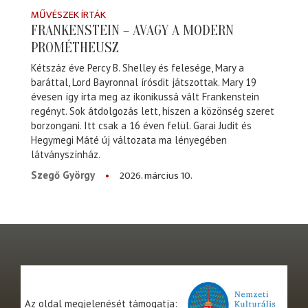
MŰVÉSZEK ÍRTÁK
FRANKENSTEIN – AVAGY A MODERN
PROMÉTHEUSZ
Kétszáz éve Percy B. Shelley és felesége, Mary a
baráttal, Lord Bayronnal írósdit játszottak. Mary 19
évesen így írta meg az ikonikussá vált Frankenstein
regényt. Sok átdolgozás lett, hiszen a közönség szeret
borzongani. Itt csak a 16 éven felül. Garai Judit és
Hegymegi Máté új változata ma lényegében
látványszínház.
2026. március 10.
Szegő György
Az oldal megjelenését támogatja: