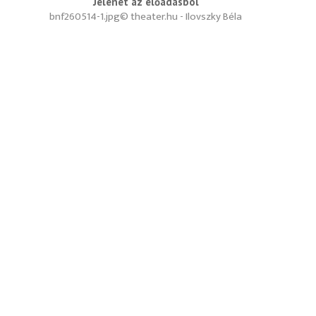
Jelenet az előadásból
bnf260514-1.jpg
© theater.hu - Ilovszky Béla