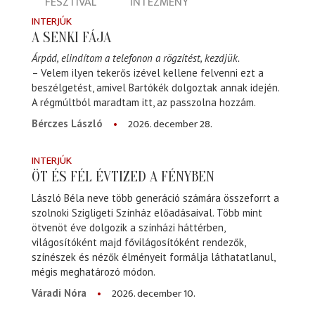
FESZTIVÁL
INTÉZMÉNY
INTERJÚK
A SENKI FÁJA
Árpád, elindítom a telefonon a rögzítést, kezdjük.
– Velem ilyen tekerős izével kellene felvenni ezt a
beszélgetést, amivel Bartókék dolgoztak annak idején.
A régmúltból maradtam itt, az passzolna hozzám.
2026. december 28.
Bérczes László
INTERJÚK
ÖT ÉS FÉL ÉVTIZED A FÉNYBEN
László Béla neve több generáció számára összeforrt a
szolnoki Szigligeti Színház előadásaival. Több mint
ötvenöt éve dolgozik a színházi háttérben,
világosítóként majd fővilágosítóként rendezők,
színészek és nézők élményeit formálja láthatatlanul,
mégis meghatározó módon.
2026. december 10.
Váradi Nóra