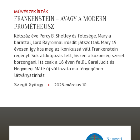
MŰVÉSZEK ÍRTÁK
FRANKENSTEIN – AVAGY A MODERN
PROMÉTHEUSZ
Kétszáz éve Percy B. Shelley és felesége, Mary a
baráttal, Lord Bayronnal írósdit játszottak. Mary 19
évesen így írta meg az ikonikussá vált Frankenstein
regényt. Sok átdolgozás lett, hiszen a közönség szeret
borzongani. Itt csak a 16 éven felül. Garai Judit és
Hegymegi Máté új változata ma lényegében
látványszínház.
2026. március 10.
Szegő György