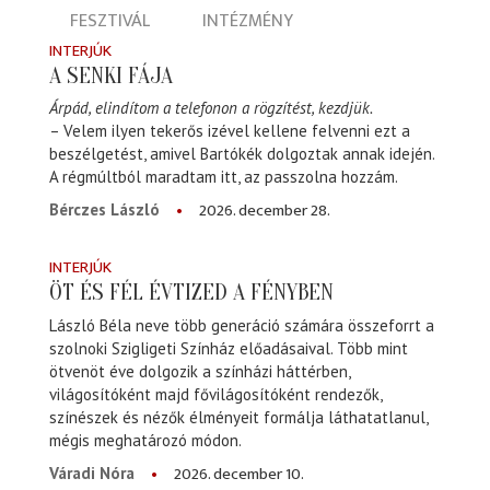
FESZTIVÁL
INTÉZMÉNY
INTERJÚK
A SENKI FÁJA
Árpád, elindítom a telefonon a rögzítést, kezdjük.
– Velem ilyen tekerős izével kellene felvenni ezt a
beszélgetést, amivel Bartókék dolgoztak annak idején.
A régmúltból maradtam itt, az passzolna hozzám.
2026. december 28.
Bérczes László
INTERJÚK
ÖT ÉS FÉL ÉVTIZED A FÉNYBEN
László Béla neve több generáció számára összeforrt a
szolnoki Szigligeti Színház előadásaival. Több mint
ötvenöt éve dolgozik a színházi háttérben,
világosítóként majd fővilágosítóként rendezők,
színészek és nézők élményeit formálja láthatatlanul,
mégis meghatározó módon.
2026. december 10.
Váradi Nóra