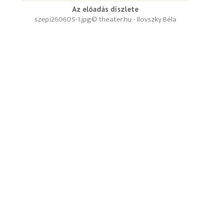
Az előadás díszlete
szepi260605-1.jpg
© theater.hu - Ilovszky Béla