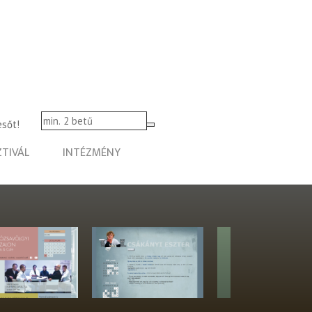
esőt!
ZTIVÁL
INTÉZMÉNY