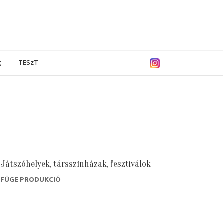
g
TESzT
Játszóhelyek, társszínházak, fesztiválok
FÜGE PRODUKCIÓ
/2018
2016/2017
2015/2016
2014/2015