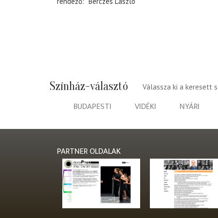
rendező
Bérczes László
Színház-választó
Válassza ki a keresett 
BUDAPESTI
VIDÉKI
NYÁRI
PARTNER OLDALAK