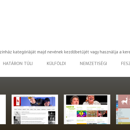
színház kategóriáját majd nevének kezdőbetűjét vagy használja a ker
HATÁRON TÚLI
KÜLFÖLDI
NEMZETISÉGI
FES