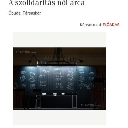
A szolidaritás női arca
Óbudai Társaskör
ELŐADÁS