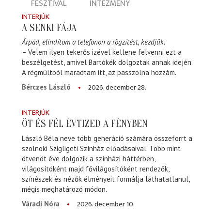
FESZTIVÁL
INTÉZMÉNY
INTERJÚK
A SENKI FÁJA
Árpád, elindítom a telefonon a rögzítést, kezdjük.
– Velem ilyen tekerős izével kellene felvenni ezt a
beszélgetést, amivel Bartókék dolgoztak annak idején.
A régmúltból maradtam itt, az passzolna hozzám.
2026. december 28.
Bérczes László
INTERJÚK
ÖT ÉS FÉL ÉVTIZED A FÉNYBEN
László Béla neve több generáció számára összeforrt a
szolnoki Szigligeti Színház előadásaival. Több mint
ötvenöt éve dolgozik a színházi háttérben,
világosítóként majd fővilágosítóként rendezők,
színészek és nézők élményeit formálja láthatatlanul,
mégis meghatározó módon.
2026. december 10.
Váradi Nóra