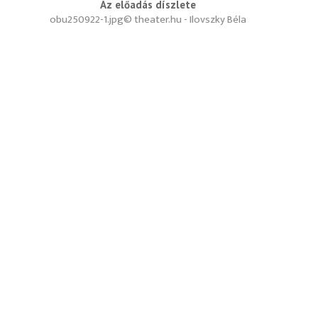
Az előadás díszlete
obu250922-1.jpg
© theater.hu - Ilovszky Béla