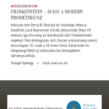
MŰVÉSZEK ÍRTÁK
FRANKENSTEIN – AVAGY A MODERN
PROMÉTHEUSZ
Kétszáz éve Percy B. Shelley és felesége, Mary a
baráttal, Lord Bayronnal írósdit játszottak. Mary 19
évesen így írta meg az ikonikussá vált Frankenstein
regényt. Sok átdolgozás lett, hiszen a közönség szeret
borzongani. Itt csak a 16 éven felül. Garai Judit és
Hegymegi Máté új változata ma lényegében
látványszínház.
2026. március 10.
Szegő György
Az oldal megjelenését támogatja: