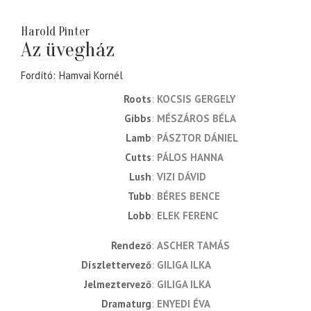
Harold Pinter
Az üvegház
Fordító
Hamvai Kornél
Roots
KOCSIS GERGELY
Gibbs
MÉSZÁROS BÉLA
Lamb
PÁSZTOR DÁNIEL
Cutts
PÁLOS HANNA
Lush
VIZI DÁVID
Tubb
BÉRES BENCE
Lobb
ELEK FERENC
rendező
ASCHER TAMÁS
díszlettervező
GILIGA ILKA
jelmeztervező
GILIGA ILKA
dramaturg
ENYEDI ÉVA