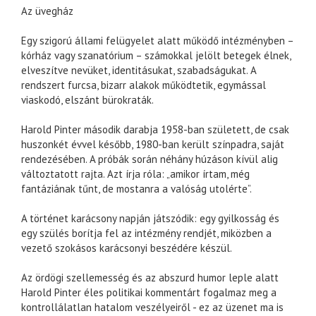
Az üvegház
Egy szigorú állami felügyelet alatt működő intézményben –
kórház vagy szanatórium – számokkal jelölt betegek élnek,
elveszítve nevüket, identitásukat, szabadságukat. A
rendszert furcsa, bizarr alakok működtetik, egymással
viaskodó, elszánt bürokraták.
Harold Pinter második darabja 1958-ban született, de csak
huszonkét évvel később, 1980-ban került színpadra, saját
rendezésében. A próbák során néhány húzáson kívül alig
változtatott rajta. Azt írja róla: „amikor írtam, még
fantáziának tűnt, de mostanra a valóság utolérte”.
A történet karácsony napján játszódik: egy gyilkosság és
egy szülés borítja fel az intézmény rendjét, miközben a
vezető szokásos karácsonyi beszédére készül.
Az ördögi szellemesség és az abszurd humor leple alatt
Harold Pinter éles politikai kommentárt fogalmaz meg a
kontrollálatlan hatalom veszélyeiről - ez az üzenet ma is