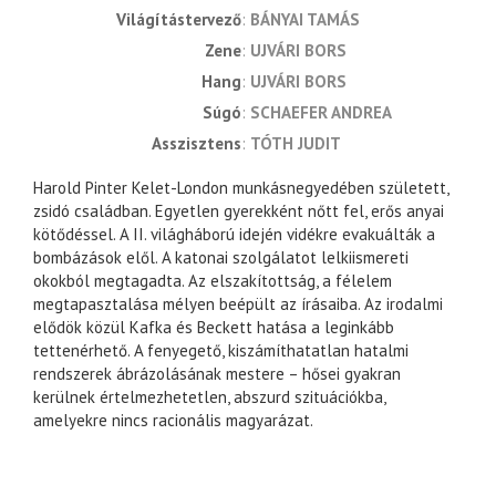
világítástervező
BÁNYAI TAMÁS
zene
UJVÁRI BORS
hang
UJVÁRI BORS
súgó
SCHAEFER ANDREA
asszisztens
TÓTH JUDIT
Harold Pinter Kelet-London munkásnegyedében született,
zsidó családban. Egyetlen gyerekként nőtt fel, erős anyai
kötődéssel. A II. világháború idején vidékre evakuálták a
bombázások elől. A katonai szolgálatot lelkiismereti
okokból megtagadta. Az elszakítottság, a félelem
megtapasztalása mélyen beépült az írásaiba. Az irodalmi
elődök közül Kafka és Beckett hatása a leginkább
tettenérhető. A fenyegető, kiszámíthatatlan hatalmi
rendszerek ábrázolásának mestere – hősei gyakran
kerülnek értelmezhetetlen, abszurd szituációkba,
amelyekre nincs racionális magyarázat.