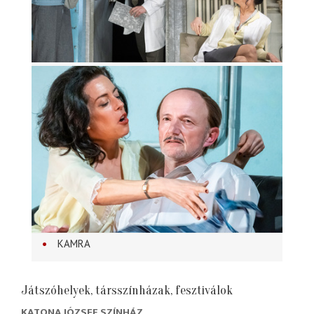
KAMRA
Játszóhelyek, társszínházak, fesztiválok
KATONA JÓZSEF SZÍNHÁZ