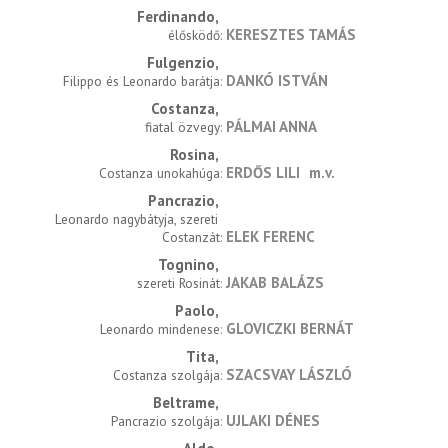
Ferdinando
KERESZTES TAMÁS
élősködő
Fulgenzio
DANKÓ ISTVÁN
Filippo és Leonardo barátja
Costanza
PÁLMAI ANNA
fiatal özvegy
Rosina
ERDŐS LILI
m.v.
Costanza unokahúga
Pancrazio
Leonardo nagybátyja, szereti 
ELEK FERENC
Costanzát
Tognino
JAKAB BALÁZS
szereti Rosinát
Paolo
GLOVICZKI BERNÁT
Leonardo mindenese
Tita
SZACSVAY LÁSZLÓ
Costanza szolgája
Beltrame
UJLAKI DÉNES
Pancrazio szolgája