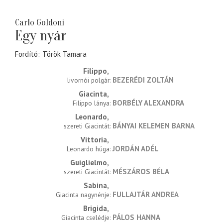
Carlo Goldoni
Egy nyár
Fordító
Török Tamara
Filippo
BEZERÉDI ZOLTÁN
livornói polgár
Giacinta
BORBÉLY ALEXANDRA
Filippo lánya
Leonardo
BÁNYAI KELEMEN BARNA
szereti Giacintát
Vittoria
JORDÁN ADÉL
Leonardo húga
Guiglielmo
MÉSZÁROS BÉLA
szereti Giacintát
Sabina
FULLAJTÁR ANDREA
Giacinta nagynénje
Brigida
PÁLOS HANNA
Giacinta cselédje