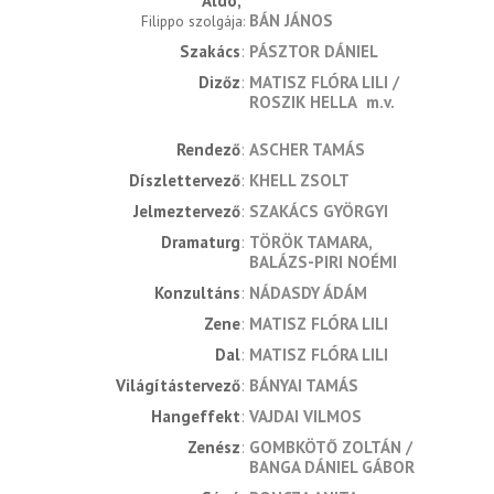
Aldo
BÁN JÁNOS
Filippo szolgája
Szakács
PÁSZTOR DÁNIEL
Dizőz
MATISZ FLÓRA LILI
ROSZIK HELLA
m.v.
rendező
ASCHER TAMÁS
díszlettervező
KHELL ZSOLT
jelmeztervező
SZAKÁCS GYÖRGYI
dramaturg
TÖRÖK TAMARA
BALÁZS-PIRI NOÉMI
konzultáns
NÁDASDY ÁDÁM
zene
MATISZ FLÓRA LILI
dal
MATISZ FLÓRA LILI
világítástervező
BÁNYAI TAMÁS
hangeffekt
VAJDAI VILMOS
zenész
GOMBKÖTŐ ZOLTÁN
BANGA DÁNIEL GÁBOR