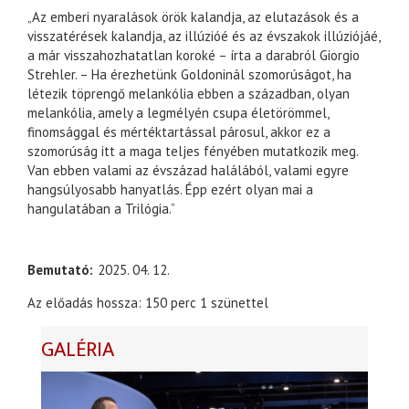
„Az emberi nyaralások örök kalandja, az elutazások és a
visszatérések kalandja, az illúzióé és az évszakok illúziójáé,
a már visszahozhatatlan koroké – írta a darabról Giorgio
Strehler. – Ha érezhetünk Goldoninál szomorúságot, ha
létezik töprengő melankólia ebben a században, olyan
melankólia, amely a legmélyén csupa életörömmel,
finomsággal és mértéktartással párosul, akkor ez a
szomorúság itt a maga teljes fényében mutatkozik meg.
Van ebben valami az évszázad halálából, valami egyre
hangsúlyosabb hanyatlás. Épp ezért olyan mai a
hangulatában a Trilógia.”
Bemutató
2025. 04. 12.
Az előadás hossza: 150 perc 1 szünettel
GALÉRIA