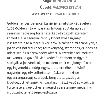
súgó
BONCZA ANITA
ügyelő
VALOVICS ISTVÁN
asszisztens
TIWALD GYÖRGY
Goldoni fényes velencei karrierjének utolsó két évében,
1761-62-ben írta A nyaralás trilógiáját. A darab egy
szerelmi négyszög története, két elhibázott szerelem
komédiája: a szerelmi téboly kibontakozása, majd
visszaterelése a morális korlátok, a társadalmi szabályok, a
józan ész határai közé; féltékenység, szorongás, őrlődés az
adott szó és a szenvedély között. A szerelmesek mellett
ott vannak a gazdáik viselkedését döbbenten figyelő
szolgák, a jószándékú, de mindent csak megbonyolító apa,
egy ingyenélő vendég, egy szerelemre éhes, idősödő
nagynéni, egy elviselhetetlen jóakaró… – szinte
egyenrangú, nagy szerepek, bonyolult, gazdagon
kidolgozott jellemek. A nyaraláson részt vevő sok-sok pár
története a vágyott és a megélt szerelemnek megannyi
módozata, lehetősége, változata.