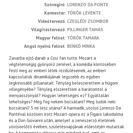
szövegíró
LORENZO DA PONTE
karmester
TÖRÖK LEVENTE
videótervező
CZEGLÉDI ZSOMBOR
világítástervező
PILLINGER TAMÁS
magyar felirat
TÖRÖK TAMARA
angol nyelvű felirat
BENKŐ MINKA
Zavarba ejtő darab a Così fan tutte. Mozart a
végtelenségig gyönyörű zenével, a komédia köntösében
festi meg az emberi lélek rezdüléseinek, az emberi
kapcsolatok dinamikájának legszebb és egyben
legkínosabb pillanatait. Tényleg beleszerettem a húgom
vőlegényébe? Tényleg elszerettem a barátomtól a
menyasszonyát? Hogyan lehetséges ez? Egyáltalán
lehetséges? Meg fog nekem bocsátani? Meg tudok neki
bocsátani? S mi lesz utána? A harmadik, utolsó Lorenzo Da
Pontéval közösen írott Mozart-opera ez a Figaro lakodalma
és a Don Giovanni után, amelyet a zeneszerző életének
utolsóelőtti évében, születésnapjának előestéjén mutattak
be. A komponista ekkorra már mindent tud, amit az