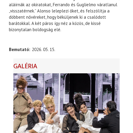
aláírnák az okiratokat, Ferrando és Guglielmo váratlanul
„visszatérnek.” Alonso leleplezi őket, és felszólítja a
döbbent nővéreket, hogy béküljenek ki a csalódott
barátokkal. A két páros így néz a közös, de kissé
bizonytalan boldogság elé.
Bemutató
2026. 05. 15.
GALÉRIA