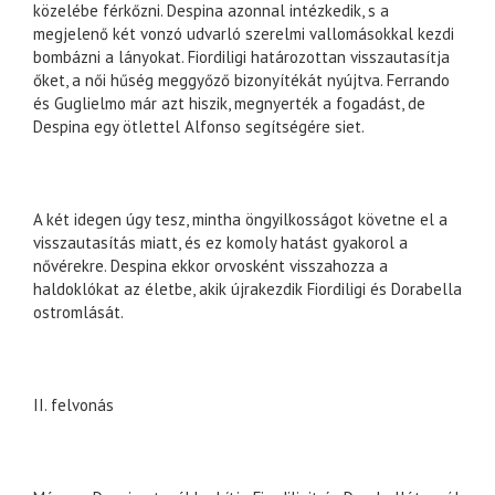
közelébe férkőzni. Despina azonnal intézkedik, s a
megjelenő két vonzó udvarló szerelmi vallomásokkal kezdi
bombázni a lányokat. Fiordiligi határozottan visszautasítja
őket, a női hűség meggyőző bizonyítékát nyújtva. Ferrando
és Guglielmo már azt hiszik, megnyerték a fogadást, de
Despina egy ötlettel Alfonso segítségére siet.
A két idegen úgy tesz, mintha öngyilkosságot követne el a
visszautasítás miatt, és ez komoly hatást gyakorol a
nővérekre. Despina ekkor orvosként visszahozza a
haldoklókat az életbe, akik újrakezdik Fiordiligi és Dorabella
ostromlását.
II. felvonás