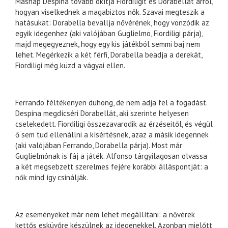
Másnap Despina tovább okítja Fiordiligit és Dorabellát arról,
hogyan viselkednek a magabiztos nők. Szavai megteszik a
hatásukat: Dorabella bevallja nővérének, hogy vonzódik az
egyik idegenhez (aki valójában Guglielmo, Fiordiligi párja),
majd megegyeznek, hogy egy kis játékból semmi baj nem
lehet. Megérkezik a két férfi, Dorabella beadja a derekát,
Fiordiligi még küzd a vágyai ellen.
Ferrando féltékenyen dühöng, de nem adja fel a fogadást.
Despina megdícséri Dorabellát, aki szerinte helyesen
cselekedett. Fiordiligi összezavarodik az érzéseitől, és végül
ő sem tud ellenállni a kísértésnek, azaz a másik idegennek
(aki valójában Ferrando, Dorabella párja). Most már
Guglielmónak is fáj a játék. Alfonso tárgyilagosan olvassa
a két megsebzett szerelmes fejére korábbi álláspontját: a
nők mind így csinálják.
Az eseményeket már nem lehet megállítani: a nővérek
kettős esküvőre készülnek az idegenekkel. Azonban mielőtt