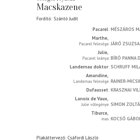
Macskazene
Fordító
Szántó Judit
Pacarel
MÉSZÁROS M
Marthe
JÁRÓ ZSUZSA
Pacarel felesége
Julie
BÍRÓ PANNA 
Pacarel leánya
Landernau doktor
SCHRUFF MIL
Amandine
RAINER-MICSI
Landernau felesége
Dufausset
KRASZNAI VI
Lanoix de Vaux
SIMON ZOLT
Julie vőlegénye
Tiburce
KOCSÓ GÁBO
inas
Plakáttervező: Csáfordi László