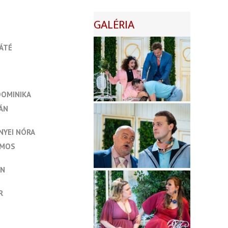
GALÉRIA
ÁTÉ
DOMINIKA
ÁN
NYEI NÓRA
LMOS
ÁN
R