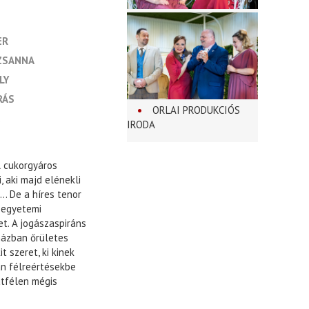
ER
UZSANNA
LY
RÁS
ORLAI PRODUKCIÓS
IRODA
l cukorgyáros
, aki majd elénekli
t… De a híres tenor
i egyetemi
t. A jogászaspiráns
házban őrületes
t szeret, ki kinek
an félreértésekbe
útfélen mégis