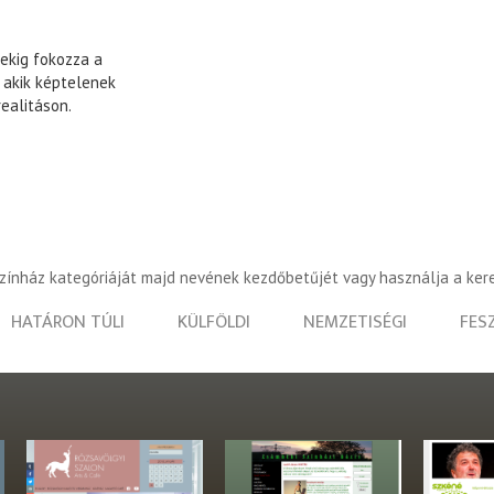
ekig fokozza a
, akik képtelenek
realitáson.
.
színház kategóriáját majd nevének kezdőbetűjét vagy használja a ker
HATÁRON TÚLI
KÜLFÖLDI
NEMZETISÉGI
FES