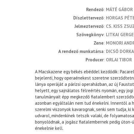
rendező
MÁTÉ GÁBOR
díszlettervező
HORGAS PÉT
jelmeztervező
CS. KISS ZS
szövegkönyv
LITKAI GERGE
zene
MONORI AND
a rendező munkatársa
DICSŐ DORKA
producer
ORLAI TIBOR
A Macskazene egy békés ebéddel kezdődik: Pacare
bejelenti, hogy operaénekest szeretne szerződtetni
lánya operáját a párizsi operaházban, az új Fausto
helyett, egy sajnálatos félreértés nyomán, egy jog
tanulmányait épp megkezdő fiatalembert szerződte
azonban egyáltalán nem tud énekelni. Innentől a 
szerelmi viszonyok kavarognak, senki sem tudja, ki ki
udvarol, mindenkinek tetszik valaki, de folyamatos
bonyolódnak, a jogász fiatalembernek pedig úton-
énekelnie kell.