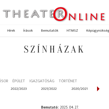
Hírek
Írások
Bemutatók
HTMSZ
Képügynöksé
SZÍNHÁZAK
ŰSOR
ÉPÜLET
IGAZGATÓSÁG
TÖRTÉNET
2022/2023
2021/2022
2020/2021
201
Bemutató
2025. 04. 27.