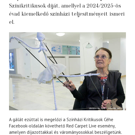
Színikritikusok díját, amellyel a 2024/2025-ös
évad kiemelkedő színházi teljesítményeit ismeri
el.
A gálát ezúttal is megelőzi a Színházi Kritikusok Céhe
Facebook-oldalán követhető Red Carpet Live esemény,
amelyen díjazottakkal és várományosokkal beszélgetünk.