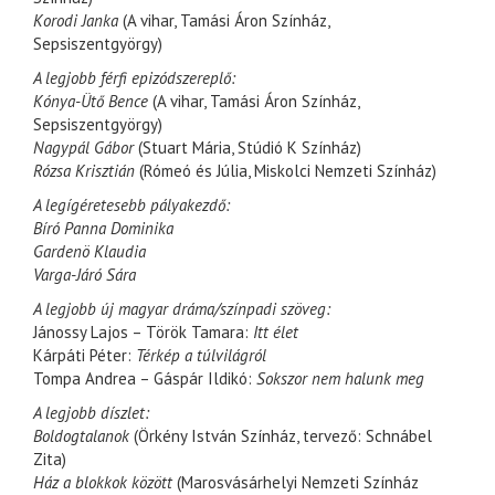
Korodi Janka
(A vihar, Tamási Áron Színház,
Sepsiszentgyörgy)
A legjobb férfi epizódszereplő:
Kónya-Ütő Bence
(A vihar, Tamási Áron Színház,
Sepsiszentgyörgy)
Nagypál Gábor
(Stuart Mária, Stúdió K Színház)
Rózsa Krisztián
(Rómeó és Júlia, Miskolci Nemzeti Színház)
A legígéretesebb pályakezdő:
Bíró Panna Dominika
Gardenö Klaudia
Varga-Járó Sára
A legjobb új magyar dráma/színpadi szöveg:
Jánossy Lajos – Török Tamara:
Itt élet
Kárpáti Péter:
Térkép a túlvilágról
Tompa Andrea – Gáspár Ildikó:
Sokszor nem halunk meg
A legjobb díszlet:
Boldogtalanok
(Örkény István Színház, tervező: Schnábel
Zita)
Ház a blokkok között
(Marosvásárhelyi Nemzeti Színház