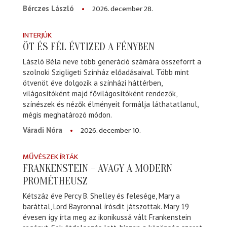
2026. december 28.
Bérczes László
INTERJÚK
ÖT ÉS FÉL ÉVTIZED A FÉNYBEN
László Béla neve több generáció számára összeforrt a
szolnoki Szigligeti Színház előadásaival. Több mint
ötvenöt éve dolgozik a színházi háttérben,
világosítóként majd fővilágosítóként rendezők,
színészek és nézők élményeit formálja láthatatlanul,
mégis meghatározó módon.
2026. december 10.
Váradi Nóra
MŰVÉSZEK ÍRTÁK
FRANKENSTEIN – AVAGY A MODERN
PROMÉTHEUSZ
Kétszáz éve Percy B. Shelley és felesége, Mary a
baráttal, Lord Bayronnal írósdit játszottak. Mary 19
évesen így írta meg az ikonikussá vált Frankenstein