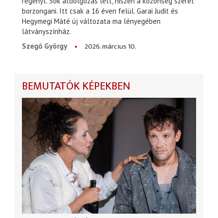
regényt. Sok átdolgozás lett, hiszen a közönség szeret
borzongani. Itt csak a 16 éven felül. Garai Judit és
Hegymegi Máté új változata ma lényegében
látványszínház.
2026. március 10.
Szegő György
BEMUTATÓK KÉPEKBEN