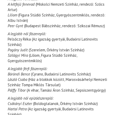
A kétfejű fenevad
(Miskolci Nemzeti Színház, rendező: Szőcs
Artur)
Liliom
(Figura Stúdió Színház, Gyergyószentmiklós, rendező:
Albu István)
Peer Gynt
(Budapest Bábszínház, rendező: Szikszai Rémusz)
A legjobb női főszereplő:
Pelsőczy Réka (Az igazság gyertyái, Budaörsi Latinovits
Színház)
Pogány Judit
(Szerelem, Örkény István Színház)
Szilágyi Míra
(Liliom, Figura Stúdió Színház,
Gyergyószentmiklós)
A legjobb férfi főszereplő:
Böröndi Bence
(Cyrano, Budaörsi Latinovits Színház)
László Csaba
(Ház a blokkok között, Marosvásárhelyi Nemzeti
Színház Tompa Miklós Társulat)
Pálffy Tibor
(A vihar, Tamási Áron Színház, Sepsiszentgyörgy)
A legjobb női epizódszereplő:
Csákányi Eszter
(Boldogtalanok, Örkény István Színház)
Hartai Petra
(Az igazság gyertyái, Budaörsi Latinovits
Színház)