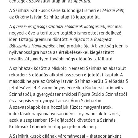
céhtagok szavazatai alapján az
Apertúra
.
A Színházi Kritikusok Céhe különdíjjal ismeri el
Mácsai Pált,
az Örkény István Színház alapító igazgatóját.
A
gyerek- és ifjúsági színházi előadások kategóriadíjáról
már
negyedik éve a területen legtöbb ismerettel rendelkező,
idén tíztagú grémium döntött. A díjazott a
Budapest
Bábszínház Hamupipőke
című produkciója. A bizottság idén is
nyilvánosságra hozta az értékelésekkel kiegészített
rövidlistát, amelyen további négy előadás található.
A színházak között a Miskolci Nemzeti Színház az abszolút
rekorder: 3 előadás alkotói összesen 6 jelölést kaptak. A
második helyre az Örkény István Színház került 3 előadás 5
jelölésével. 4-4 várományos érkezik a Budaörsi Latinovits
Színházból, a gyergyószentmiklósi Figura Stúdió Színházból
és a sepsiszentgyörgyi Tamási Áron Színházból.
A szavazólapok és a hozzájuk fűzött magyarázatok,
indoklások hagyományosan idén is nyilvánosak lesznek,
azok a szeptember 15-i díjátadót követően a Színházi
Kritikusok Céhének honlapján jelennek meg.
A Színikritikusok díjának várományosai – (kategóriánként,