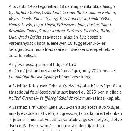
A további 14 kategóriában 18 céhtag színikritikus
Balogh
Gyula, Bóta Gábor, Csáki Judit, Csizner Ildikó, Gabnai Katalin,
Jászay Tamás, Karsai György, Kiss Annamária, Lénárt Gábor,
Nánay István, Papp Tímea, Prikazovics Júlia, Puskás Panni,
Rosznáky Emma, Stuber Andrea, Szekeres Szabolcs, Turbuly
Lilla, Urbán Balázs
szavazatai alapján állt össze a
várományosok listája, amelyen 18 független, kő- és
befogadószínház előadásai és művészei szerepelnek. –
adta le voksát.
A nyilvánosságra hozott díjazottak:
A céh májusban hozta nyilvánosságra, hogy 2025-ben az
Életműdíjat
Blasek Gyöngyi
bábművész kapja.
A Színházi Kritikusok Céhe a
Kurázsi díj
jal a bátorságot és a
társadalmi felelősségvállalást ismeri el. 2025-ben a díjat a
Kolibri Gyermek- és Ifjúsági Színház
volt munkatársai kapják.
A Színházi Kritikusok Céhe 2022-ben alapította a
Jövő díj
at,
amely évadokon átívelő, progresszív, társadalmi értelemben
is jelentős munkát végző társulatok vagy személyek, illetve
ilyen előadások számára adható. Az idei díjazott a