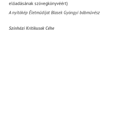
előadásának szövegkönyvéért)
A nyitókép Életműdíjat Blasek Gyöngyi bábművész
Színházi Kritikusok Céhe