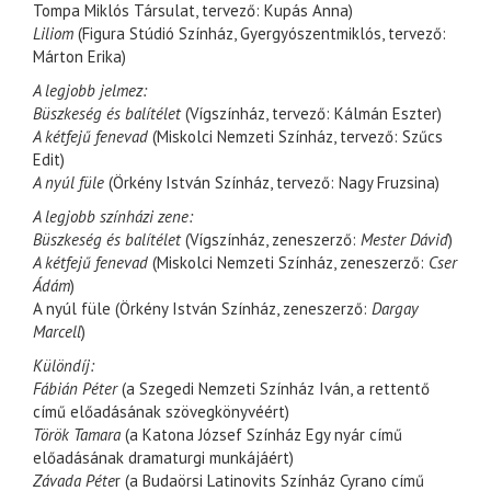
Tompa Miklós Társulat, tervező: Kupás Anna)
Liliom
(Figura Stúdió Színház, Gyergyószentmiklós, tervező:
Márton Erika)
A legjobb jelmez:
Büszkeség és balítélet
(Vígszínház, tervező: Kálmán Eszter)
A kétfejű fenevad
(Miskolci Nemzeti Színház, tervező: Szűcs
Edit)
A nyúl füle
(Örkény István Színház, tervező: Nagy Fruzsina)
A legjobb színházi zene:
Büszkeség és balítélet
(Vígszínház, zeneszerző:
Mester Dávid
)
A kétfejű fenevad
(Miskolci Nemzeti Színház, zeneszerző:
Cser
Ádám
)
A nyúl füle (Örkény István Színház, zeneszerző:
Dargay
Marcell
)
Különdíj:
Fábián Péter
(a Szegedi Nemzeti Színház Iván, a rettentő
című előadásának szövegkönyvéért)
Török Tamara
(a Katona József Színház Egy nyár című
előadásának dramaturgi munkájáért)
Závada Péte
r (a Budaörsi Latinovits Színház Cyrano című