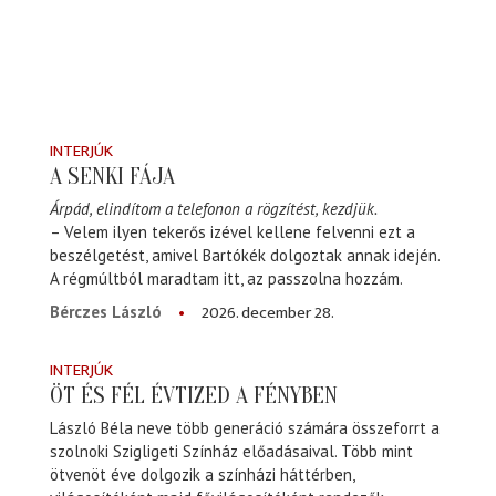
INTERJÚK
A SENKI FÁJA
Árpád, elindítom a telefonon a rögzítést, kezdjük.
– Velem ilyen tekerős izével kellene felvenni ezt a
beszélgetést, amivel Bartókék dolgoztak annak idején.
A régmúltból maradtam itt, az passzolna hozzám.
2026. december 28.
Bérczes László
INTERJÚK
ÖT ÉS FÉL ÉVTIZED A FÉNYBEN
László Béla neve több generáció számára összeforrt a
szolnoki Szigligeti Színház előadásaival. Több mint
ötvenöt éve dolgozik a színházi háttérben,