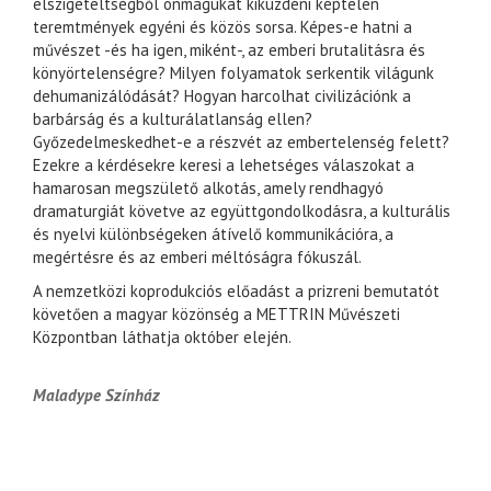
elszigeteltségből önmagukat kiküzdeni képtelen
teremtmények egyéni és közös sorsa. Képes-e hatni a
művészet -és ha igen, miként-, az emberi brutalitásra és
könyörtelenségre? Milyen folyamatok serkentik világunk
dehumanizálódását? Hogyan harcolhat civilizációnk a
barbárság és a kulturálatlanság ellen?
Győzedelmeskedhet-e a részvét az embertelenség felett?
Ezekre a kérdésekre keresi a lehetséges válaszokat a
hamarosan megszülető alkotás, amely rendhagyó
dramaturgiát követve az együttgondolkodásra, a kulturális
és nyelvi különbségeken átívelő kommunikációra, a
megértésre és az emberi méltóságra fókuszál.
A nemzetközi koprodukciós előadást a prizreni bemutatót
követően a magyar közönség a METTRIN Művészeti
Központban láthatja október elején.
Maladype Színház