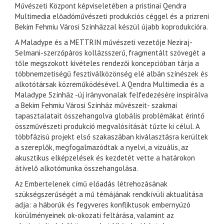
Művészeti Központ képviseletében a pristinai Qendra
Multimedia előadóművészeti produkciós céggel és a prizreni
Bekim Fehmiu Városi Színházzal készül újabb koprodukcióra.
A Maladype és a METTRIN művészeti vezetője Neziraj-
Selmani-szerzőpáros kollázsszerű, fragmentált szövegét a
tőle megszokott kivételes rendezői koncepcióban tárja a
többnemzetiségű fesztiválközönség elé albán színészek és
alkotótársak közreműködésével. A Qendra Multimedia és a
Maladype Színház -új irányvonalak felfedezésére inspirálva
a Bekim Fehmiu Városi Színház művészeit- szakmai
tapasztalatait összehangolva globális problémákat érintő
összművészeti produkció megvalósítását tűzte ki célul. A
többfázisú projekt első szakaszában kiválasztásra kerültek
a szereplők, megfogalmazódtak a nyelvi, a vizuális, az
akusztikus elképzelések és kezdetét vette a határokon
átívelő alkotómunka összehangolása.
Az Embertelenek című előadás létrehozásának
szükségszerűségét a mű témájának rendkívüli aktualitása
adja: a háborúk és fegyveres konfliktusok embernyúzó
körülményeinek ok-okozati feltárása, valamint az