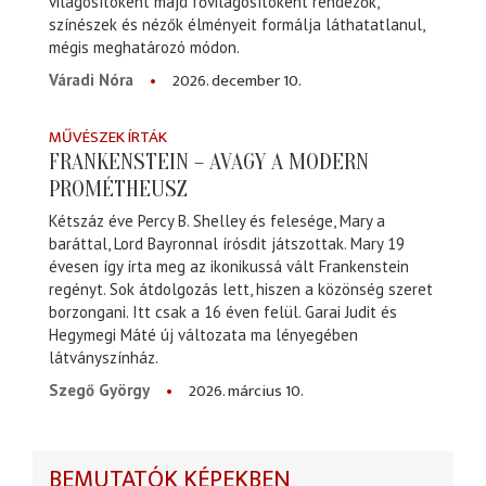
világosítóként majd fővilágosítóként rendezők,
színészek és nézők élményeit formálja láthatatlanul,
mégis meghatározó módon.
2026. december 10.
Váradi Nóra
MŰVÉSZEK ÍRTÁK
FRANKENSTEIN – AVAGY A MODERN
PROMÉTHEUSZ
Kétszáz éve Percy B. Shelley és felesége, Mary a
baráttal, Lord Bayronnal írósdit játszottak. Mary 19
évesen így írta meg az ikonikussá vált Frankenstein
regényt. Sok átdolgozás lett, hiszen a közönség szeret
borzongani. Itt csak a 16 éven felül. Garai Judit és
Hegymegi Máté új változata ma lényegében
látványszínház.
2026. március 10.
Szegő György
BEMUTATÓK KÉPEKBEN