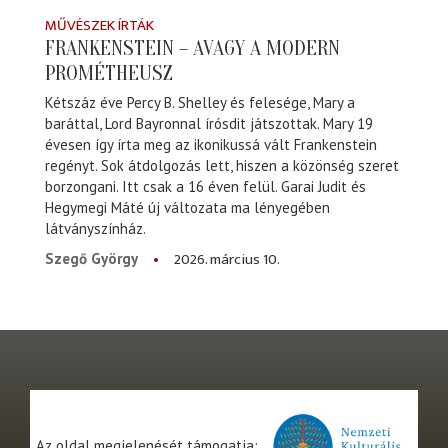
MŰVÉSZEK ÍRTÁK
FRANKENSTEIN – AVAGY A MODERN
PROMÉTHEUSZ
Kétszáz éve Percy B. Shelley és felesége, Mary a
baráttal, Lord Bayronnal írósdit játszottak. Mary 19
évesen így írta meg az ikonikussá vált Frankenstein
regényt. Sok átdolgozás lett, hiszen a közönség szeret
borzongani. Itt csak a 16 éven felül. Garai Judit és
Hegymegi Máté új változata ma lényegében
látványszínház.
2026. március 10.
Szegő György
Az oldal megjelenését támogatja: