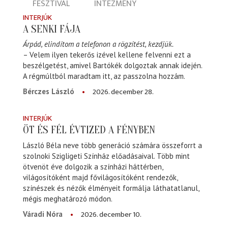
FESZTIVÁL
INTÉZMÉNY
INTERJÚK
A SENKI FÁJA
Árpád, elindítom a telefonon a rögzítést, kezdjük.
– Velem ilyen tekerős izével kellene felvenni ezt a
beszélgetést, amivel Bartókék dolgoztak annak idején.
A régmúltból maradtam itt, az passzolna hozzám.
2026. december 28.
Bérczes László
INTERJÚK
ÖT ÉS FÉL ÉVTIZED A FÉNYBEN
László Béla neve több generáció számára összeforrt a
szolnoki Szigligeti Színház előadásaival. Több mint
ötvenöt éve dolgozik a színházi háttérben,
világosítóként majd fővilágosítóként rendezők,
színészek és nézők élményeit formálja láthatatlanul,
mégis meghatározó módon.
2026. december 10.
Váradi Nóra