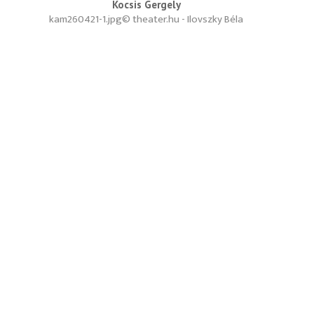
Kocsis Gergely
kam260421-1.jpg
© theater.hu - Ilovszky Béla