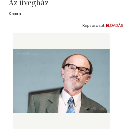
Az üvegház
Kamra
ELŐADÁS