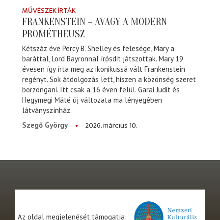
MŰVÉSZEK ÍRTÁK
FRANKENSTEIN – AVAGY A MODERN
PROMÉTHEUSZ
Kétszáz éve Percy B. Shelley és felesége, Mary a
baráttal, Lord Bayronnal írósdit játszottak. Mary 19
évesen így írta meg az ikonikussá vált Frankenstein
regényt. Sok átdolgozás lett, hiszen a közönség szeret
borzongani. Itt csak a 16 éven felül. Garai Judit és
Hegymegi Máté új változata ma lényegében
látványszínház.
2026. március 10.
Szegő György
Az oldal megjelenését támogatja: