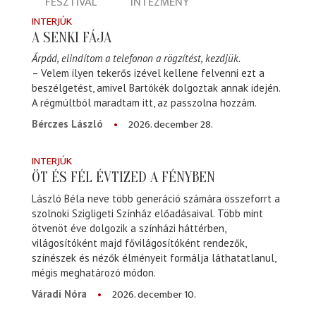
FESZTIVÁL
INTÉZMÉNY
INTERJÚK
A SENKI FÁJA
Árpád, elindítom a telefonon a rögzítést, kezdjük.
– Velem ilyen tekerős izével kellene felvenni ezt a
beszélgetést, amivel Bartókék dolgoztak annak idején.
A régmúltból maradtam itt, az passzolna hozzám.
2026. december 28.
Bérczes László
INTERJÚK
ÖT ÉS FÉL ÉVTIZED A FÉNYBEN
László Béla neve több generáció számára összeforrt a
szolnoki Szigligeti Színház előadásaival. Több mint
ötvenöt éve dolgozik a színházi háttérben,
világosítóként majd fővilágosítóként rendezők,
színészek és nézők élményeit formálja láthatatlanul,
mégis meghatározó módon.
2026. december 10.
Váradi Nóra