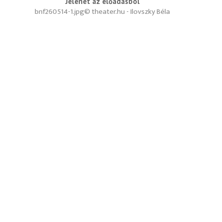
Jelenet az előadásból
bnf260514-1.jpg
© theater.hu - Ilovszky Béla