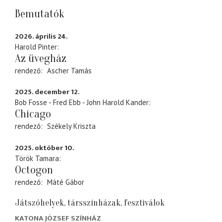
Bemutatók
2026. április 24.
Harold Pinter
Az üvegház
rendező
Ascher Tamás
2025. december 12.
Bob Fosse - Fred Ebb - John Harold Kander
Chicago
rendező
Székely Kriszta
2025. október 10.
Török Tamara
Octogon
rendező
Máté Gábor
Játszóhelyek, társszínházak, fesztiválok
KATONA JÓZSEF SZÍNHÁZ