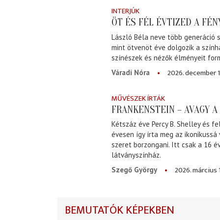
INTERJÚK
ÖT ÉS FÉL ÉVTIZED A FÉ
László Béla neve több generáció s
mint ötvenöt éve dolgozik a szính
színészek és nézők élményeit for
2026. december 1
Váradi Nóra
MŰVÉSZEK ÍRTÁK
FRANKENSTEIN – AVAGY 
Kétszáz éve Percy B. Shelley és fe
évesen így írta meg az ikonikussá
szeret borzongani. Itt csak a 16 
látványszínház.
2026. március 
Szegő György
BEMUTATÓK KÉPEKBEN