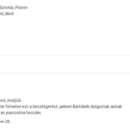
Színház, Prizren
nt, Bánk
ést, kezdjük.
ene felvenni ezt a beszélgetést, amivel Bartókék dolgoztak annak
, az passzolna hozzám.
er 28.