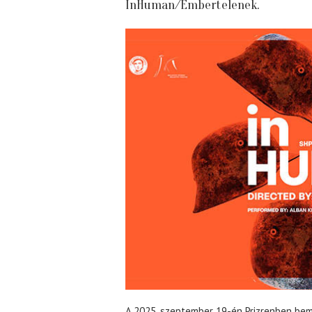
InHuman/Embertelenek.
A 2025. szeptember 19-én Prizrenben bem