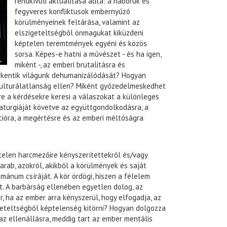
rendkívüli aktualitása adta: a háborúk és
fegyveres konfliktusok embernyúzó
körülményeinek feltárása, valamint az
elszigeteltségből önmagukat kiküzdeni
képtelen teremtmények egyéni és közös
sorsa. Képes-e hatni a művészet - és ha igen,
miként -, az emberi brutalitásra és
rkentik világunk dehumanizálódását? Hogyan
 kulturálatlanság ellen? Miként győzedelmeskedhet
e a kérdésekre keresi a válaszokat a különleges
aturgiáját követve az együttgondolkodásra, a
ióra, a megértésre és az emberi méltóságra
telen harcmezőire kényszerítettekről és/vagy
rab, azokról, akikből a körülmények és saját
umánum csíráját. A kör ördögi, hiszen a félelem
t. A barbárság ellenében egyetlen dolog, az
, ha az ember arra kényszerül, hogy elfogadja, az
geteltségből képtelenség kitörni? Hogyan dolgozza
z ellenállásra, meddig tart az ember mentális