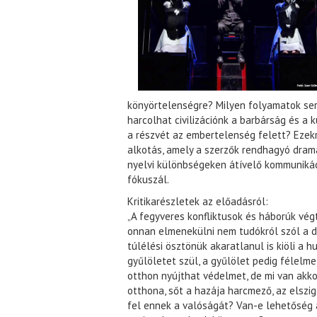
könyörtelenségre? Milyen folyamatok se
harcolhat civilizációnk a barbárság és a
a részvét az embertelenség felett? Ezekr
alkotás, amely a szerzők rendhagyó dram
nyelvi különbségeken átívelő kommunikác
fókuszál.
Kritikarészletek az előadásról:
„A fegyveres konfliktusok és háborúk vég
onnan elmenekülni nem tudókról szól a da
túlélési ösztönük akaratlanul is kiöli a h
gyűlöletet szül, a gyűlölet pedig félelme
otthon nyújthat védelmet, de mi van akkor
otthona, sőt a hazája harcmező, az elszi
fel ennek a valóságát? Van-e lehetőség a