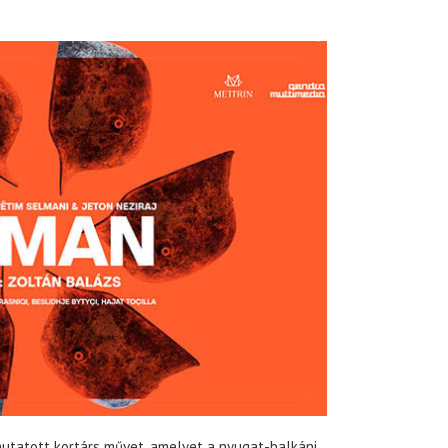
utatott kortárs művet, amelyet a nyugat-balkáni