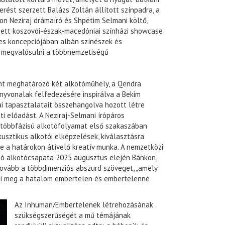
rést szerzett Balázs Zoltán állított színpadra, a
on Neziraj drámaíró és Shpëtim Selmani költő,
ett koszovói-észak-macedóniai színházi showcase
es koncepciójában albán színészek és
 megvalósulni a többnemzetiségű
nt meghatározó két alkotóműhely, a Qendra
ányvonalak felfedezésére inspirálva a Bekim
i tapasztalatait összehangolva hozott létre
i előadást. A Neziraj-Selmani írópáros
 többfázisú alkotófolyamat első szakaszában
usztikus alkotói elképzelések, kiválasztásra
te a határokon átívelő kreatív munka. A nemzetközi
ó alkotócsapata 2025 augusztus elején Bánkon,
tovább a többdimenziós abszurd szöveget, „amely
ti meg a hatalom embertelen és embertelenné
Az Inhuman/Embertelenek létrehozásának
szükségszerűségét a mű témájának