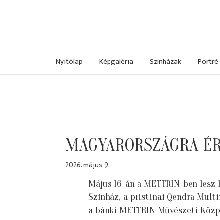
Nyitólap
Képgaléria
Színházak
Portré
MAGYARORSZÁGRA ÉRK
2026. május 9.
Május 16-án a METTRIN-ben lesz l
Színház, a pristinai Qendra Mult
a bánki METTRIN Művészeti Közpo