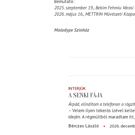
Bemutató:
2025. szeptember 19., Bekim Fehmiu Városi 
2026. május 16., METTRIN Művészeti Közpo
Maladype Színház
INTERJÚK
A SENKI FÁJA
Árpád, elindítom a telefonon a rögzít
– Velem ilyen tekerős izével kell
idején. A régmúltból maradtam itt
2026. decemb
Bérczes László