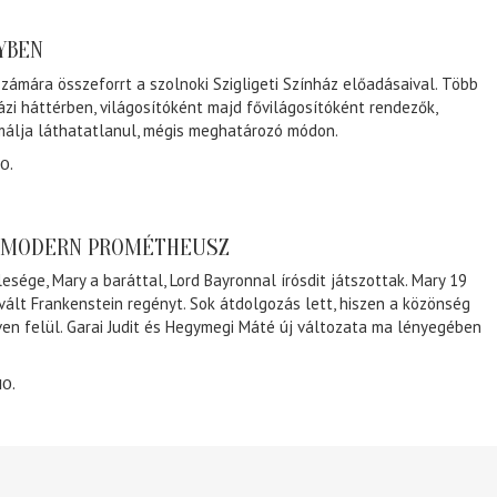
NYBEN
zámára összeforrt a szolnoki Szigligeti Színház előadásaival. Több
ázi háttérben, világosítóként majd fővilágosítóként rendezők,
málja láthatatlanul, mégis meghatározó módon.
0.
A MODERN PROMÉTHEUSZ
lesége, Mary a baráttal, Lord Bayronnal írósdit játszottak. Mary 19
 vált Frankenstein regényt. Sok átdolgozás lett, hiszen a közönség
éven felül. Garai Judit és Hegymegi Máté új változata ma lényegében
10.