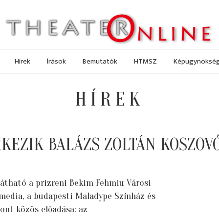
Hírek
Írások
Bemutatók
HTMSZ
Képügynöksé
HÍREK
EZIK BALÁZS ZOLTÁN KOSZOVÓ
átható a prizreni Bekim Fehmiu Városi
imedia, a budapesti Maladype Színház és
nt közös előadása: az