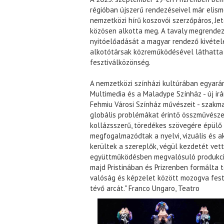
régióban újszerű rendezéseivel már elisme
nemzetközi hírű koszovói szerzőpáros, Jet
közösen alkotta meg. A tavaly megrendez
nyitóelőadását a magyar rendező kivétel
alkotótársak közreműködésével láthatta
fesztiválközönség.
A nemzetközi színházi kultúrában egyará
Multimedia és a Maladype Színház - új ir
Fehmiu Városi Színház művészeit - szakma
globális problémákat érintő összművészet
kollázsszerű, töredékes szövegére épülő
megfogalmazódtak a nyelvi, vizuális és ak
kerültek a szereplők, végül kezdetét vet
együttműködésben megvalósuló produkci
majd Pristinában és Prizrenben formálta 
valóság és képzelet között mozogva fes
tévő arcát." Franco Ungaro, Teatro