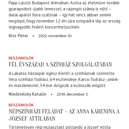
Papp László Budapest Arénában. Azóta az életműve tovább
gyarapodott újabb lemezzel, a rajongói száma is nőtt –
dalai apáról fiúra szállnak – így hát nincs abban semmi
meglepő, hogy november 12-én újra színpadra lép az ország
legnagyobb fedett koncerthelyszínén.
2022. november 10.
Kiss Péter
BESZÁMOLÓK
FÉL ÉVSZÁZAD A SZÍNHÁZ SZOLGÁLATÁBAN
A Lakatos házaspár egész életét a színháznak szentelte.
Vera színházi fodrász, 64 esztendeje, Karcsi fodrász-, smink-
és maszkmester, 54 éve dolgozik a kulisszák mögött.
2019. december 5.
Niedzielsky Katalin
BESZÁMOLÓK
NÉPSZÍNHÁZI FELADAT – AZ ANNA KARENINA A
JÓZSEF ATTILÁBAN
Történetesen régi mulasztást pótlandó a József Attila