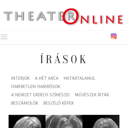
Toggle main menu visibility
ÍRÁSOK
INTERJÚK
A HÉT ARCA
HATÁRTALANUL
ISMERETLEN ISMERŐSÖK
A NEMZET ERDÉLYI SZÍNÉSZEI
MŰVÉSZEK ÍRTÁK
BESZÁMOLÓK
BESZÉLŐ KÉPEK