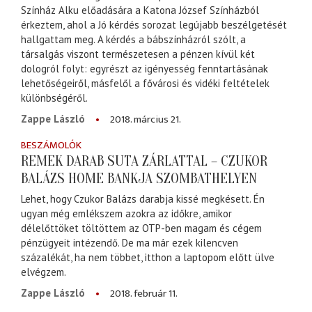
Színház Alku előadására a Katona József Színházból
érkeztem, ahol a Jó kérdés sorozat legújabb beszélgetését
hallgattam meg. A kérdés a bábszínházról szólt, a
társalgás viszont természetesen a pénzen kívül két
dologról folyt: egyrészt az igényesség fenntartásának
lehetőségeiről, másfelől a fővárosi és vidéki feltételek
különbségéről.
2018. március 21.
Zappe László
BESZÁMOLÓK
REMEK DARAB SUTA ZÁRLATTAL – CZUKOR
BALÁZS HOME BANKJA SZOMBATHELYEN
Lehet, hogy Czukor Balázs darabja kissé megkésett. Én
ugyan még emlékszem azokra az időkre, amikor
délelőttöket töltöttem az OTP-ben magam és cégem
pénzügyeit intézendő. De ma már ezek kilencven
százalékát, ha nem többet, itthon a laptopom előtt ülve
elvégzem.
2018. február 11.
Zappe László