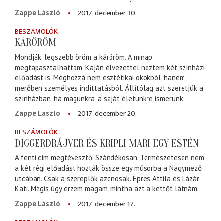
2017. december 30.
Zappe László
BESZÁMOLÓK
KÁRÖRÖM
Mondják. legszebb öröm a káröröm. A minap
megtapasztalhattam. Kaján élvezettel néztem két színházi
előadást is. Méghozzá nem esztétikai okokból, hanem
merőben személyes indíttatásból. Állítólag azt szeretjük a
színházban, ha magunkra, a saját életünkre ismerünk.
2017. december 20.
Zappe László
BESZÁMOLÓK
DIGGERDRÁJVER ÉS KRIPLI MARI EGY ESTÉN
A fenti cím megtévesztő. Szándékosan. Természetesen nem
a két régi előadást hozták össze egy műsorba a Nagymező
utcában. Csak a szereplők azonosak. Epres Attila és Lázár
Kati. Mégis úgy érzem magam, mintha azt a kettőt látnám.
2017. december 17.
Zappe László