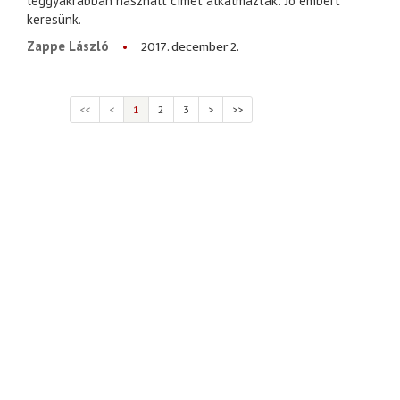
leggyakrabban használt címet alkalmazták: Jó embert
keresünk.
2017. december 2.
Zappe László
<<
<
1
2
3
>
>>