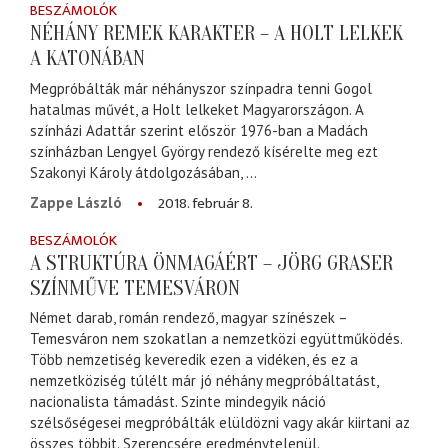
BESZÁMOLÓK
NÉHÁNY REMEK KARAKTER – A HOLT LELKEK
A KATONÁBAN
Megpróbálták már néhányszor színpadra tenni Gogol
hatalmas művét, a Holt lelkeket Magyarországon. A
színházi Adattár szerint először 1976-ban a Madách
színházban Lengyel György rendező kísérelte meg ezt
Szakonyi Károly átdolgozásában, ...
2018. február 8.
Zappe László
BESZÁMOLÓK
A STRUKTÚRA ÖNMAGÁÉRT – JÖRG GRASER
SZÍNMŰVE TEMESVÁRON
Német darab, román rendező, magyar színészek –
Temesváron nem szokatlan a nemzetközi együttműködés.
Több nemzetiség keveredik ezen a vidéken, és ez a
nemzetköziség túlélt már jó néhány megpróbáltatást,
nacionalista támadást. Szinte mindegyik náció
szélsőségesei megpróbálták elüldözni vagy akár kiirtani az
összes többit. Szerencsére eredménytelenül.