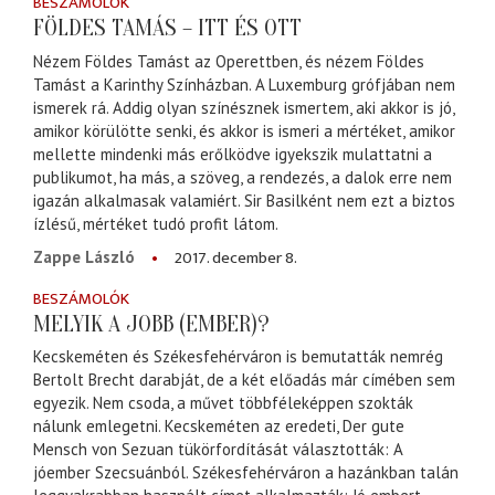
BESZÁMOLÓK
FÖLDES TAMÁS – ITT ÉS OTT
Nézem Földes Tamást az Operettben, és nézem Földes
Tamást a Karinthy Színházban. A Luxemburg grófjában nem
ismerek rá. Addig olyan színésznek ismertem, aki akkor is jó,
amikor körülötte senki, és akkor is ismeri a mértéket, amikor
mellette mindenki más erőlködve igyekszik mulattatni a
publikumot, ha más, a szöveg, a rendezés, a dalok erre nem
igazán alkalmasak valamiért. Sir Basilként nem ezt a biztos
ízlésű, mértéket tudó profit látom.
2017. december 8.
Zappe László
BESZÁMOLÓK
MELYIK A JOBB (EMBER)?
Kecskeméten és Székesfehérváron is bemutatták nemrég
Bertolt Brecht darabját, de a két előadás már címében sem
egyezik. Nem csoda, a művet többféleképpen szokták
nálunk emlegetni. Kecskeméten az eredeti, Der gute
Mensch von Sezuan tükörfordítását választották: A
jóember Szecsuánból. Székesfehérváron a hazánkban talán